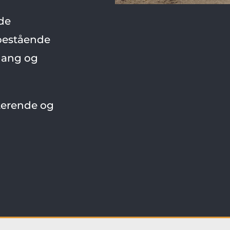
de
 bestående
mgang og
terende og