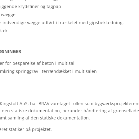
iggende krydsfiner og tagpap
onvægge
e indvendige vægge udført i træskelet med gipsbeklædning.
ndæk
LØSNINGER
 for besparelse af beton i multisal
mkring springgrav i terrændækket i multisalen
Kingstoft ApS, har BRAV varetaget rollen som bygværksprojektere
 den statiske dokumentation, herunder håndtering af grænseflader
amt samling af den statiske dokumentation.
ret statiker på projektet.