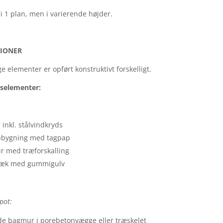
i 1 plan, men i varierende højder.
IONER
e elementer er opført konstruktivt forskelligt.
selementer:
nkl. stålvindkryds
pbygning med tagpap
r med træforskalling
dæk med gummigulv
pot:
 bagmur i porebetonvægge eller træskelet