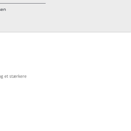
sen
og et stærkere