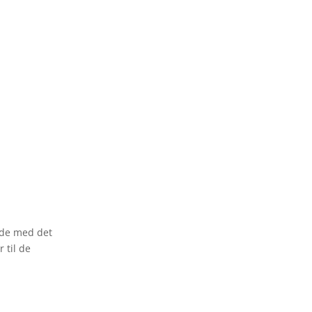
nde med det
 til de