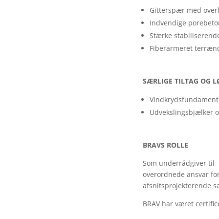
Gitterspær med overl
Indvendige porebet
Stærke stabiliserend
Fiberarmeret terræ
SÆRLIGE TILTAG OG 
Vindkrydsfundamenter
Udvekslingsbjælker o
BRAVS ROLLE
Som underrådgiver til 
overordnede ansvar for
afsnitsprojekterende s
BRAV har været certifice