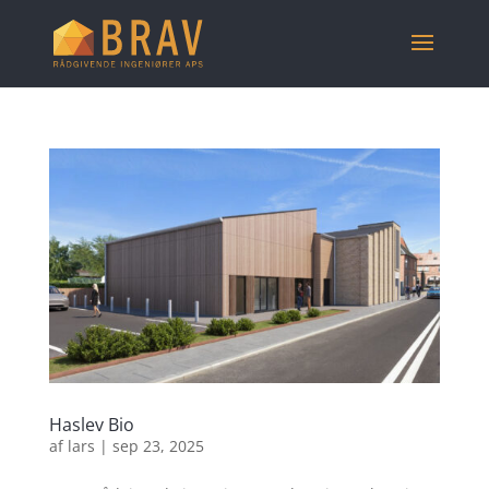
Haslev Bio
af
lars
|
sep 23, 2025